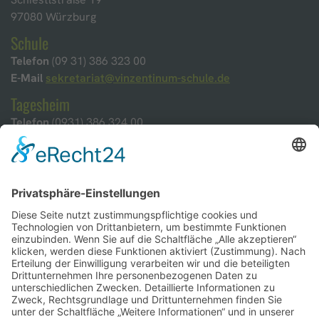
97080 Würzburg
Schule
Telefon
(09 31) 386 323 00
E-Mail
sekretariat@vinzentinum-schule.de
Tagesheim
Telefon
(0931) 386 324 00
E-Mail
tagesheim@vinzentinum-wuerzburg.de
Öffnungszeiten
Montag - Freitag 6:30 - 18:00 Uhr
Ferienöffnungs- und Schließzeiten
Kontakt
Startseite Vinzentinum